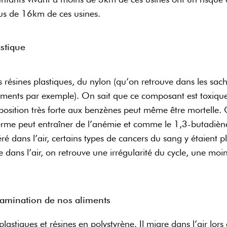
plus de 16km de ces usines.
astique
es résines plastiques, du nylon (qu’on retrouve dans les sa
vêtements par exemple). On sait que ce composant est toxiqu
position très forte aux benzènes peut même être mortelle. 
erme peut entraîner de l’anémie et comme le 1,3-butadièn
béré dans l’air, certains types de cancers du sang y étaien
 dans l’air, on retrouve une irrégularité du cycle, une moi
e…
ntamination de nos aliments
 plastiques et résines en polystyrène. Il migre dans l’air lor