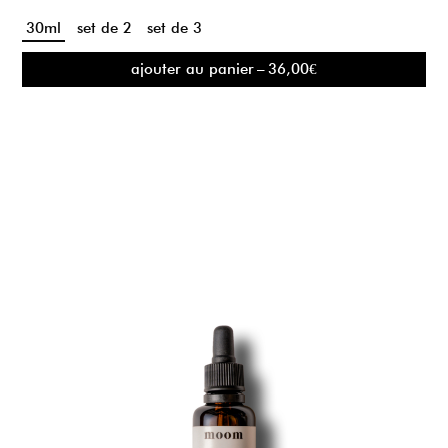
30ml
set de 2
set de 3
ajouter au panier
–
36,00
€