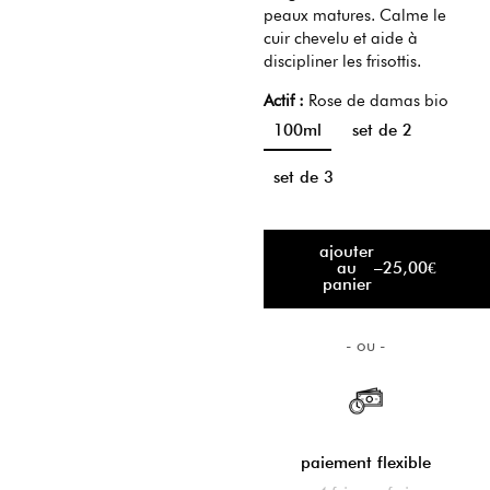
peaux matures. Calme le
cuir chevelu et aide à
discipliner les frisottis.
Actif :
Rose de damas bio
100ml
set de 2
set de 3
ajouter
au
–
25,00
€
panier
expédié
aujourd'hui
paiement flexible