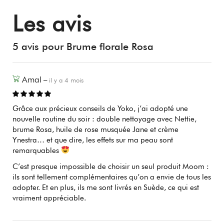
lié à la sécheresse — un geste léger pour raviver
Les avis
boucles/ondulations.
✽ L'odeur de rose a fait l’objet d’études d’aromathérapie
montrant une réduction de l’anxiété et une amélioration de la
5 avis pour
Brume florale Rosa
qualité du sommeil.
Hautement biologique :
Dans la brume florale Rosa, 100%
du total des ingrédients sont biologiques.
Amal
–
il y a 4 mois
Contenance :
100mL
Grâce aux précieux conseils de Yoko, j’ai adopté une
nouvelle routine du soir : double nettoyage avec Nettie,
Sources : Chroho, M., Bouymajane, A., Oulad El Majdoub, Y.,
brume Rosa, huile de rose musquée Jane et crème
Cacciola, F., Mondello, L., Aazza, M., Zair, T., & Bouissane, L.
Ynestra… et que dire, les effets sur ma peau sont
(2022). Phenolic Composition, Antioxidant and Antibacterial
remarquables
Activities of Extract from Flowers of Rosa damascena from
Morocco. Separations, 9(9), 247. Mahdood B, Imani B,
C’est presque impossible de choisir un seul produit Moom :
Khazaei S. Effects of Inhalation Aromatherapy With Rosa
ils sont tellement complémentaires qu’on a envie de tous les
damascena (Damask Rose) on the State Anxiety and Sleep
adopter. Et en plus, ils me sont livrés en Suède, ce qui est
Quality of Operating Room Personnel During the COVID-19
vraiment appréciable.
Pandemic: A Randomized Controlled Trial. J Perianesth Nurs.
2022 Aug;