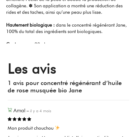
collagène. ✽ Son application a montré une réduction des
rides et des taches, ainsi qu’une peau plus lisse.
Hautement biologique :
dans le concentré régénérant Jane,
100% du total des ingrédients sont biologiques.
Contenance :
30mL
Sources : - Oorga Porumb DP et al., 2024, Front Pharmacol
Les avis
15:1390419 - Oorga DP et al., 2025, Cosmetics 12(3):125.
1 avis pour
concentré régénérant d’huile
de rose musquée bio Jane
Amal
–
il y a 4 mois
Mon produit chouchou