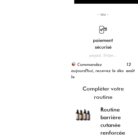
paiement
livraison offerte
sécurisé
dès 59€ d'achats
(france)
paypal, Stripe...
Commandez
12
aujourd'hui, recevez le dès
août
le
Compléter votre
routine
Routine
barrière
cutanée
renforcée