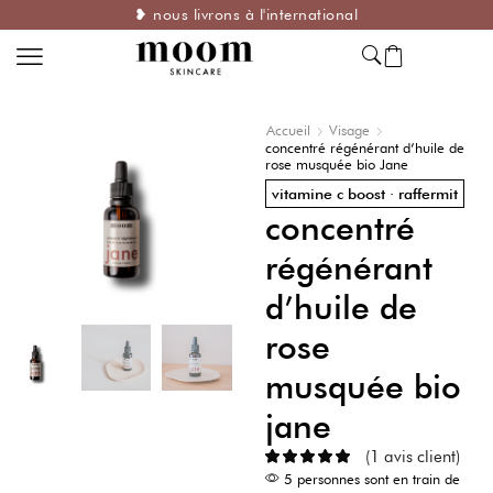
❥ nous livrons à l'international
Accueil
Visage
concentré régénérant d’huile de
rose musquée bio Jane
vitamine c boost · raffermit
concentré
régénérant
d’huile de
rose
musquée bio
jane
(
1
avis client)
5 personnes sont en train de