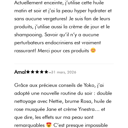
Actuellement enceinte, j’utilise cette huile
peaux tiraillées.
matin et soir et j’ai la peau hyper hydrater et
Retrouvez toutes les informations concernant les bienfaits de
sans aucune vergetures! Je suis fan de leurs
nos ingrédients
juste ici.
produits, j’utilise aussi la crème de jour et le
Test OEDT :
moom est à ce jour la seule alternative qui teste
shampooing. Savoir qu’il n’y a aucune
en laboratoire l’absence de perturbateurs endocriniens dans
perturbateurs endocriniens est vraiment
ses formules grâce au test OEDT. Ce test calcule directement
rassurant! Merci pour ces produits
l’activité oestrogénique du produit dans son packaging. Avec
ce test, vous avez la certitude d’utiliser un soin sans
perturbateurs endocriniens connus, soupçonnés ou futurs car
il calcule directement l’activité hormonale du produit ! Nous
Amal
–
31 mars, 2026
nous sommes également assurés que le packaging n’ait
aucune interaction avec la formule, d’où notre choix de
Grâce aux précieux conseils de Yoko, j’ai
bannir le plastique et d’opter pour des packagings en verre.
adopté une nouvelle routine du soir : double
Vous pouvez consulter la certification OEDT de nos produits
en
cliquant ici.
nettoyage avec Nettie, brume Rosa, huile de
rose musquée Jane et crème Ynestra… et
Hautement biologique :
Pour qu’un soin soit labellisé bio, ce
que dire, les effets sur ma peau sont
dernier doit contenir au minimum 10% d’ingrédients
biologiques. Pour nous, ce n’était pas assez. Alors, nous
remarquables
C’est presque impossible