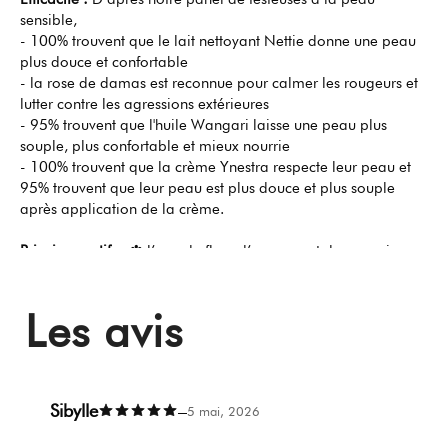
sensible,
- 100% trouvent que le lait nettoyant Nettie donne une peau
plus douce et confortable
- la rose de damas est reconnue pour calmer les rougeurs et
lutter contre les agressions extérieures
- 95% trouvent que l'huile Wangari laisse une peau plus
souple, plus confortable et mieux nourrie
- 100% trouvent que la crème Ynestra respecte leur peau et
95% trouvent que leur peau est plus douce et plus souple
après application de la crème.
Principes actifs :
✽ l’eau de fleur d’oranger et de romarin
rendent la peau plus confortable, calment les irritations et
petites inflammations de la peau ✽ L'eau florale de rose de
Les avis
damas permet d'apaiser la peau et de lutter contre les
méfaits du calcaire qui affaiblit la barrière cutanée. ✽ L'huile
de dattier du désert apaise et renforce la barrière cutanée en
apportant de précieux lipides à la peau ✽ Des prebiotiques,
algue rouge, acide hyaluronique régénèrent la peau et
Sibylle
–
5 mai, 2026
l’aident à se défendre des agressions extérieures ✽ Le
calendula apaise et permet d’apporter du réconfort aux