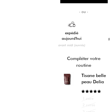
expédié
aujourd'hui
paiement flexible
avant midi (ouvrés)
4 fois sans frais
Compléter votre
routine
Tisane belle
peau Delia
1 cure
2 cures
3 cures