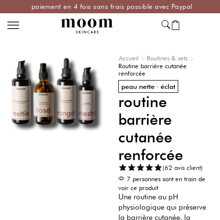
paiement en 4 fois sans frais possible avec Paypal
Accueil
Routines & sets
Routine barrière cutanée
renforcée
peau nette · éclat
routine
barrière
cutanée
renforcée
(62 avis client)
7 personnes sont en train de
voir ce produit
Une routine au pH
physiologique qui préserve
la barrière cutanée, la