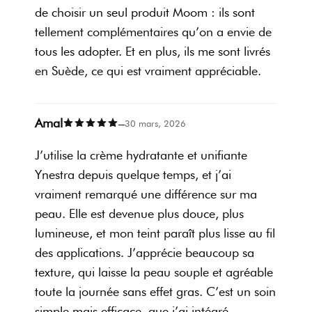
avons fait le choix de formuler nos soins avec le maximum
de choisir un seul produit Moom : ils sont
d’ingrédients biologiques, pour obtenir une gamme de
tellement complémentaires qu’on a envie de
cosmétiques aussi irréprochable que possible.
Dans le lait nettoyant et démaquillant Nettie, 73,08% du total
tous les adopter. Et en plus, ils me sont livrés
des ingrédients sont issus de l’Agriculture Biologique.
en Suède, ce qui est vraiment appréciable.
Dans la brume à la rose de damas Rosa, 100% du total des
ingrédients sont issus de l'Agriculture Biologique.
Dans l'huile de soin idéale Wangari 73,58% du total des
ingrédients sont issus de l’Agriculture Biologique.
Amal
–
30 mars, 2026
Dans la crème hydratante Ynestra, 76,51% du total des
ingrédients sont issus de l’Agriculture Biologique.
J’utilise la crème hydratante et unifiante
Ynestra depuis quelque temps, et j’ai
vraiment remarqué une différence sur ma
peau. Elle est devenue plus douce, plus
lumineuse, et mon teint paraît plus lisse au fil
des applications. J’apprécie beaucoup sa
texture, qui laisse la peau souple et agréable
toute la journée sans effet gras. C’est un soin
simple mais efficace, que j’ai intégré