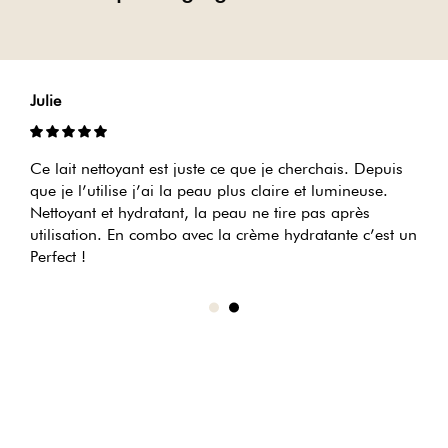
Stephanie
e que je cherchais. Depuis
Un vrai coup de cœur pour l’huile 
lus claire et lumineuse.
nourrit ma peau en profondeur san
au ne tire pas après
une odeur douce et réconfortante.
a crème hydratante c’est un
lumineuse et toute douce.