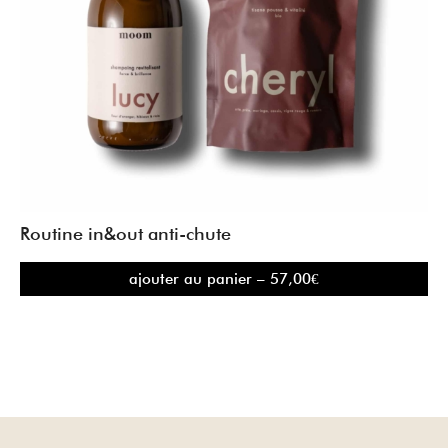
Routine in&out anti-chute
ajouter au panier – 57,00€