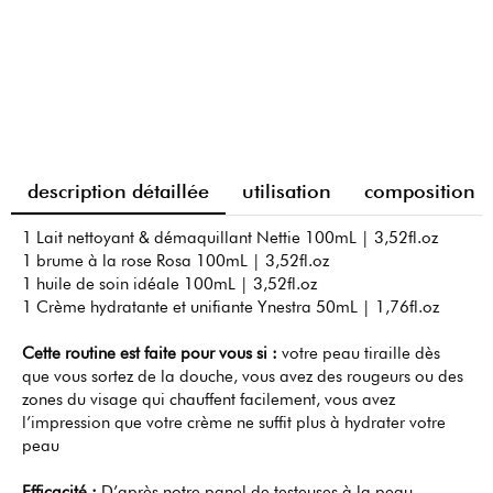
description détaillée
utilisation
composition
1 Lait nettoyant & démaquillant Nettie 100mL | 3,52fl.oz
1 brume à la rose Rosa 100mL | 3,52fl.oz
1 huile de soin idéale 100mL | 3,52fl.oz
1 Crème hydratante et unifiante Ynestra 50mL | 1,76fl.oz
Cette routine est faite pour vous si :
votre peau tiraille dès
que vous sortez de la douche, vous avez des rougeurs ou des
zones du visage qui chauffent facilement, vous avez
l’impression que votre crème ne suffit plus à hydrater votre
peau
Efficacité :
D’après notre panel de testeuses à la peau