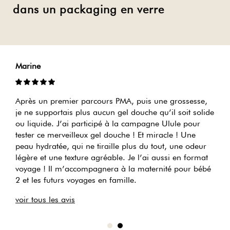
dans un packaging en verre
Marine
D
Après un premier parcours PMA, puis une grossesse,
C
je ne supportais plus aucun gel douche qu’il soit solide
c
e
ou liquide. J’ai participé à la campagne Ulule pour
v
st
tester ce merveilleux gel douche ! Et miracle ! Une
j
peau hydratée, qui ne tiraille plus du tout, une odeur
dé
ts
légère et une texture agréable. Je l’ai aussi en format
a
voyage ! Il m’accompagnera à la maternité pour bébé
sû
2 et les futurs voyages en famille.
vo
voir tous les avis