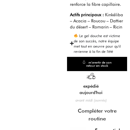
renforce la fibre capillaire.
Actifs principaux :
Kinkéliba
– Acacia – Roucou – Dattier
du désert – Romarin – Ricin
Le gel douche est victime
de son succès, notre équipe
met tout en oeuvre pour qu'il
revienne à la fin de l'été
m'avertir de son
retour en stock
expédié
aujourd'hui
paiement flexible
avant midi (ouvrés)
4 fois sans frais
Compléter votre
routine