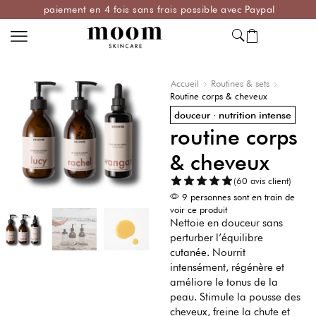
paiement en 4 fois sans frais possible avec Paypal
Accueil
Routines & sets
Routine corps & cheveux
douceur · nutrition intense
routine corps
& cheveux
(60 avis client)
9 personnes sont en train de
voir ce produit
Nettoie en douceur sans
perturber l’équilibre
cutanée. Nourrit
intensément, régénère et
améliore le tonus de la
peau. Stimule la pousse des
cheveux, freine la chute et