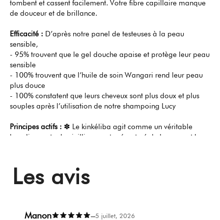
tombent et cassent facilement. Votre fibre capillaire manque
de douceur et de brillance.
Efficacité :
D’après notre panel de testeuses à la peau
sensible,
- 95% trouvent que le gel douche apaise et protège leur peau
sensible
- 100% trouvent que l’huile de soin Wangari rend leur peau
plus douce
- 100% constatent que leurs cheveux sont plus doux et plus
souples après l’utilisation de notre shampoing Lucy
Principes actifs :
✽ Le kinkéliba agit comme un véritable
bouclier contre le vieillissement prématuré de la peau et la
pollution grâce à ses vertus antioxydantes et protectrices. ✽
Le dattier du désert et le roucou nourrissent en profondeur et
Les avis
redonnent à la peau son élasticité. ✽ Le romarin renforce le
bulbe du cheveu tout en ayant une fonction assainissante sur
le cuir chevelu. ✽ Le ricin et l’hibiscus stimulent la croissance
de la chevelure et préviennent l’apparition des fourches.
Manon
–
5 juillet, 2026
Retrouvez toutes les informations concernant les bienfaits de