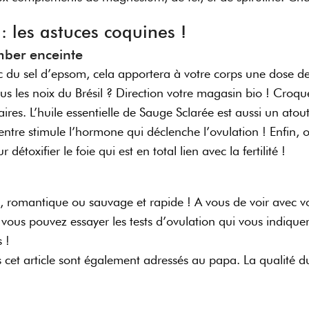
: les astuces coquines !
mber enceinte
ec du sel d’epsom, cela apportera à votre corps une dose
s les noix du Brésil ? Direction votre magasin bio ! Croqu
aires. L’huile essentielle de Sauge Sclarée est aussi un at
ventre stimule l’hormone qui déclenche l’ovulation ! Enfin,
toxifier le foie qui est en total lien avec la fertilité !
 romantique ou sauvage et rapide ! A vous de voir avec vot
, vous pouvez essayer les tests d’ovulation qui vous indiq
es !
ns cet article sont également adressés au papa. La qualit