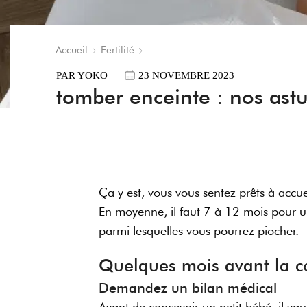
Accueil
Fertilité
PAR
YOKO
23 NOVEMBRE 2023
tomber enceinte : nos ast
Ça y est, vous vous sentez prêts à accu
En moyenne, il faut 7 à 12 mois pour u
parmi lesquelles vous pourrez piocher.
Quelques mois avant la co
Demandez un bilan médical
Avant de concevoir un petit bébé, il va