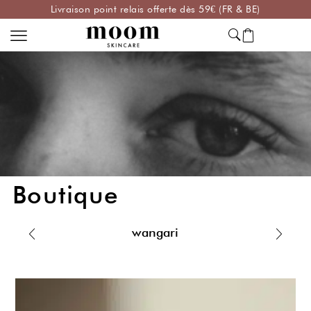
lais offerte dès 59€ (FR & BE)
paiement en 4 fois sans
Boutique
wangari