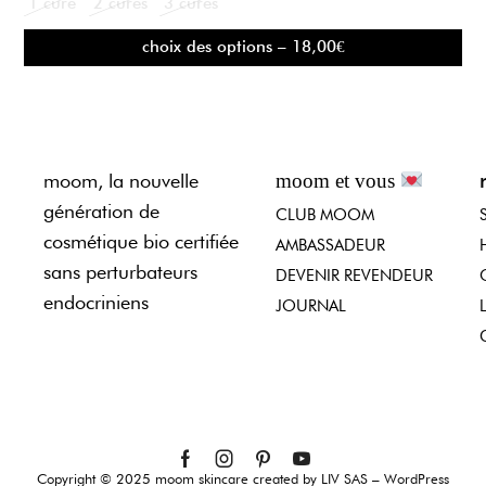
1 cure
2 cures
3 cures
choix des options – 18,00€
moom, la nouvelle
moom et vous
génération de
CLUB MOOM
cosmétique bio certifiée
AMBASSADEUR
sans perturbateurs
DEVENIR REVENDEUR
endocriniens
JOURNAL
Copyright © 2025 moom skincare created by LIV SAS – WordPress