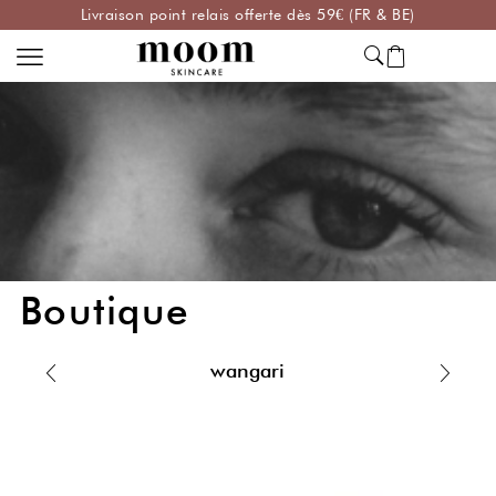
Livraison point relais offerte dès 59€ (FR & BE)
Boutique
wangari