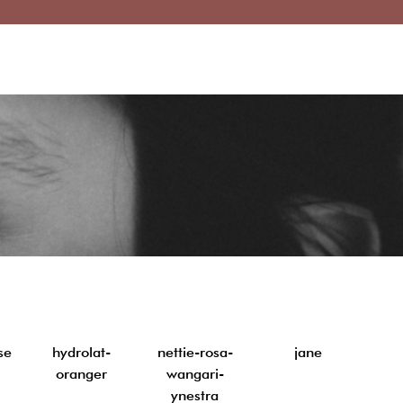
se
hydrolat-
nettie-rosa-
jane
oranger
wangari-
ynestra