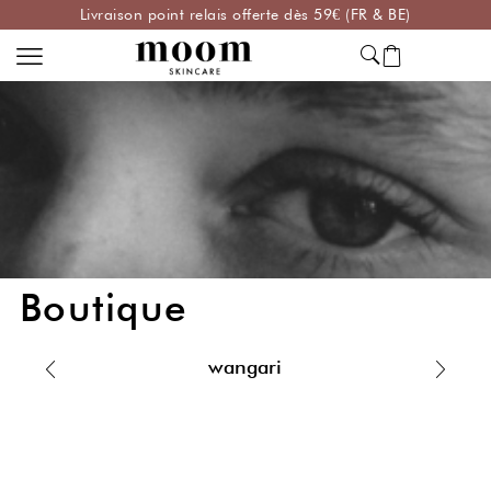
Livraison point relais offerte dès 59€ (FR & BE)
Boutique
wangari