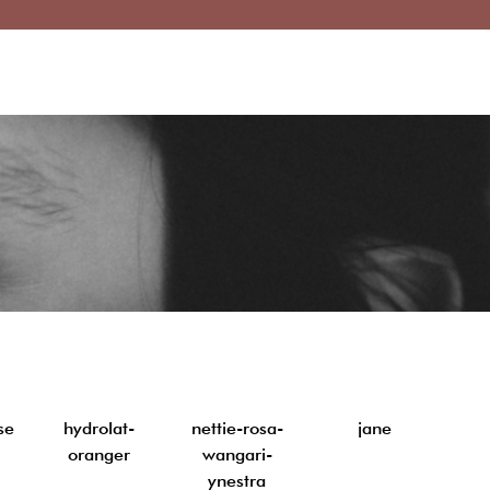
se
hydrolat-
nettie-rosa-
jane
oranger
wangari-
ynestra