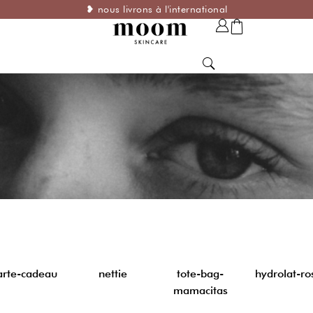
❥ nous livrons à l'international
arte-cadeau
nettie
tote-bag-
hydrolat-ro
mamacitas