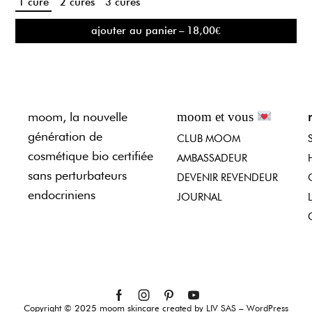
1 cure
2 cures
3 cures
ajouter au panier
–
18,00
€
moom, la nouvelle
moom et vous
génération de
CLUB MOOM
cosmétique bio certifiée
AMBASSADEUR
sans perturbateurs
DEVENIR REVENDEUR
endocriniens
JOURNAL
Copyright © 2025 moom skincare created by LIV SAS – WordPress