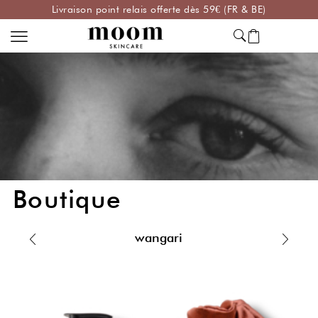
Livraison point relais offerte dès 59€ (FR & BE)
Boutique
wangari