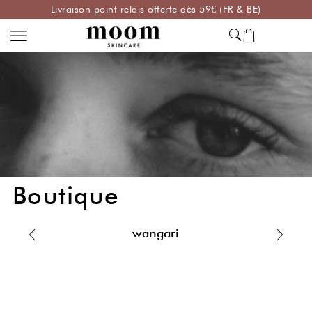
Livraison point relais offerte dès 59€ (FR & BE)
Boutique
wangari